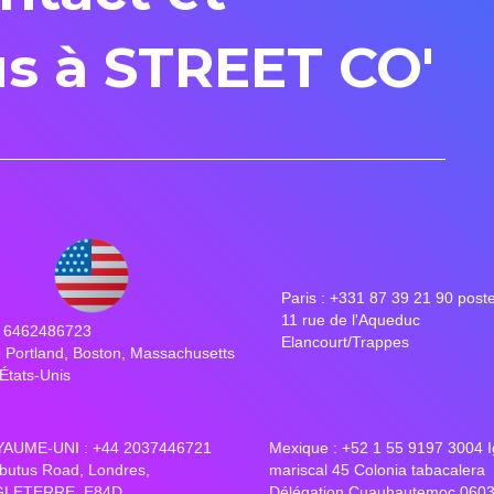
s à STREET CO'
Paris : +331 87 39 21 90 post
11 rue de l'Aqueduc
1 6462486723
Elancourt/Trappes
 Portland, Boston, Massachusetts
États-Unis
AUME-UNI : +44 2037446721
Mexique : +52 1 55 9197 3004 I
rbutus Road, Londres,
mariscal 45 Colonia tabacalera
LETERRE, E84D
Délégation Cuauhautemoc 060