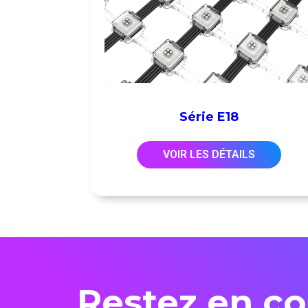
Série E18
VOIR LES DÉTAILS
Restez en co