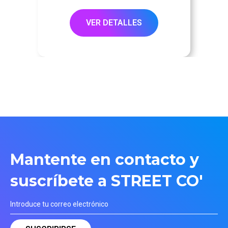
VER DETALLES
Mantente en contacto y
suscríbete a STREET CO'