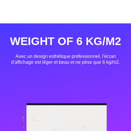
WEIGHT OF 6 KG/M2
Avec un design esthétique professionnel, l'écran
d'affichage est léger et beau et ne pèse que 6 kg/m2.