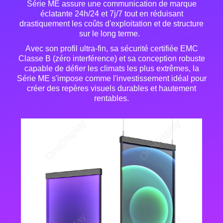
Série ME assure une communication de marque
éclatante 24h/24 et 7j/7 tout en réduisant
drastiquement les coûts d'exploitation et de structure
sur le long terme
.
Avec son profil ultra-fin, sa sécurité certifiée EMC
Classe B (zéro interférence) et sa conception robuste
capable de défier les climats les plus extrêmes, la
Série ME s'impose comme l'investissement idéal pour
créer des repères visuels durables et hautement
rentables
.