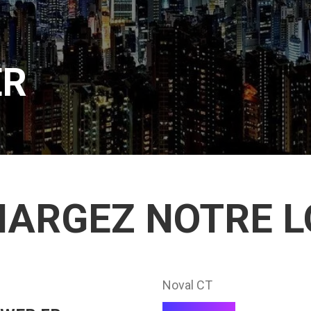
ER
ARGEZ NOTRE L
Noval CT