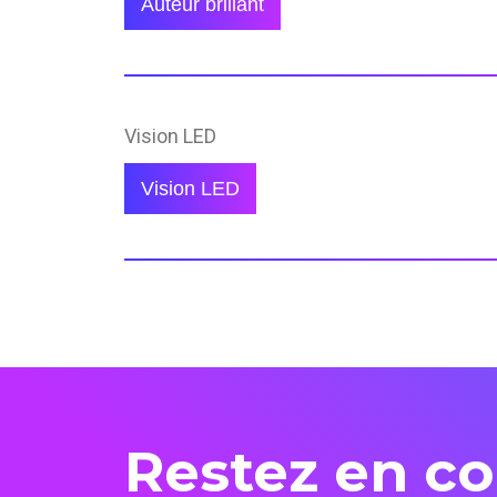
Auteur brillant
Vision LED
Vision LED
Restez en co