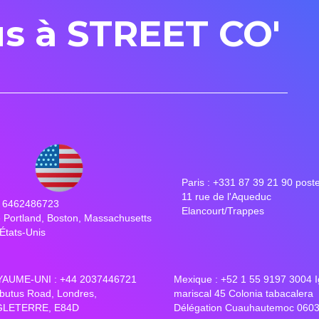
s à STREET CO'
Paris : +331 87 39 21 90 post
11 rue de l'Aqueduc
1 6462486723
Elancourt/Trappes
 Portland, Boston, Massachusetts
États-Unis
AUME-UNI : +44 2037446721
Mexique : +52 1 55 9197 3004 I
rbutus Road, Londres,
mariscal 45 Colonia tabacalera
LETERRE, E84D
Délégation Cuauhautemoc 060