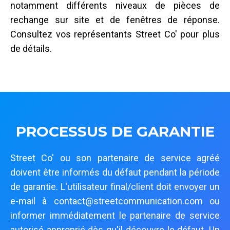
notamment différents niveaux de pièces de
rechange sur site et de fenêtres de réponse.
Consultez vos représentants Street Co' pour plus
de détails.
PROCESSUS DE GARANTIE
Street Co' ou son partenaire de service agréé
doivent être informés du défaut pendant la période
de garantie. L'utilisateur final/client doit envoyer un
e-mail à contact@streetcommunication.com ou
informer immédiatement le partenaire de service
autorisé approprié dès qu'il découvre le défaut. Un