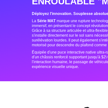
ENROULABLE "M
Déployez l'innovation. Souplesse absolue,
La
Série MAT
marque une rupture technologi
immersif, en présentant le concept révolutio
Grâce à sa structure articulée et ultra-flexib
s'installe directement sur le sol sans nécess
surélévation lourdes
. Il peut également s'i
motorisé pour descendre du plafond comme 
Équipée d'une puce interactive native ultra-r
d'un châssis renforcé supportant jusqu'à $2\
l'interaction humaine, le passage de véhicule
expérience visuelle unique
.