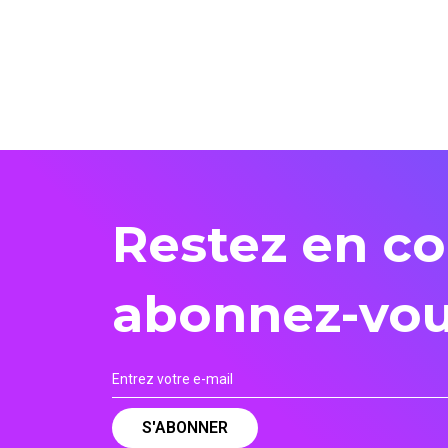
Restez en co
abonnez-vou