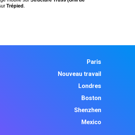
 sur
Trépied
.
Paris
Nouveau travail
Londres
Boston
Shenzhen
Mexico