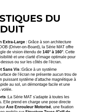
STIQUES DU
DUIT
n Extra-Large
: Grâce à son architecture
OB (Driver-on-Board), la Série MAT offre
ngle de vision étendu de
140° à 160°
. Cette
sibilité et une clarté d'image optimale pour
dessus ou sur les côtés de l'écran
.
et Sans Vis
:Grâce à un système
urface de l'écran ne présente aucun trou de
un puissant système d'attache magnétique à
rapide au sol, un démontage facile et une
a volée
.
orts
:La Série MAT s'adapte à toutes les
s
. Elle prend en charge une pose directe
 sur
Axe Enrouleur Motorisé
, une fixation
age mobile sur
Structure Truss (Grill de