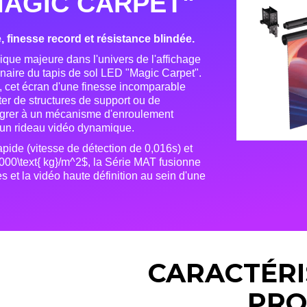
AGIC CARPET"
 finesse record et résistance blindée.
que majeure dans l'univers de l'affichage
nnaire du tapis de sol LED "Magic Carpet"
.
le, cet écran d'une finesse incomparable
iter de structures de support ou de
ntégrer à un mécanisme d'enroulement
un rideau vidéo dynamique
.
apide (vitesse de détection de 0,016s) et
 000\text{ kg}/m^2$, la Série MAT fusionne
s et la vidéo haute définition au sein d'une
CARACTÉRI
PRO