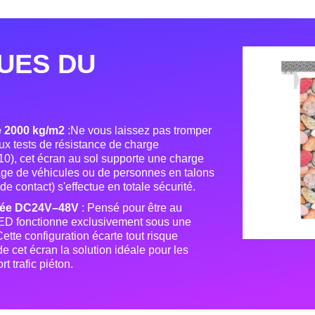
UES DU
e 2000 kg/m2
:Ne vous laissez pas tromper
ux tests de résistance de charge
10), cet écran au sol supporte une charge
age de véhicules ou de personnes en talons
de contact) s'effectue en totale sécurité
.
isée DC24V–48V
: Pensé pour être au
 LED fonctionne exclusivement sous une
Cette configuration écarte tout risque
 de cet écran la solution idéale pour les
t trafic piéton
.