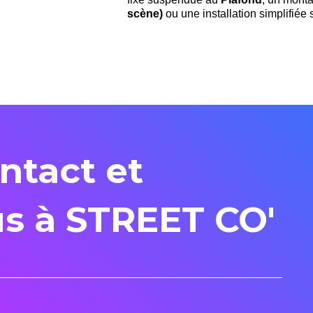
scène)
ou une installation simplifiée
ntact et
s à STREET CO'