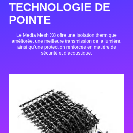
TECHNOLOGIE DE
POINTE
Le Media Mesh X8 offre une isolation thermique
améliorée, une meilleure transmission de la lumière,
ainsi qu’une protection renforcée en matière de
sécurité et d’acoustique.