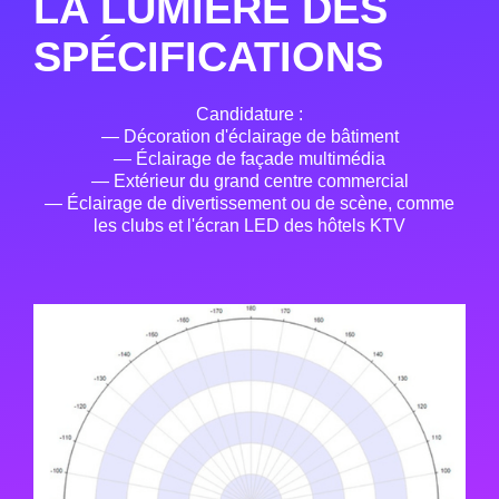
LA LUMIÈRE DES
SPÉCIFICATIONS
Candidature :
— Décoration d'éclairage de bâtiment
— Éclairage de façade multimédia
— Extérieur du grand centre commercial
— Éclairage de divertissement ou de scène, comme
les clubs et l'écran LED des hôtels KTV