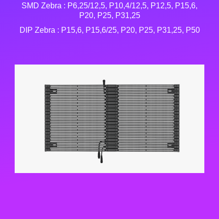
SMD Zebra : P6,25/12,5, P10,4/12,5, P12,5, P15,6,
P20, P25, P31,25
DIP Zebra : P15,6, P15,6/25, P20, P25, P31,25, P50