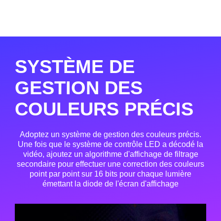
SYSTÈME DE
GESTION DES
COULEURS PRÉCIS
Adoptez un système de gestion des couleurs précis.
Une fois que le système de contrôle LED a décodé la
vidéo, ajoutez un algorithme d'affichage de filtrage
secondaire pour effectuer une correction des couleurs
point par point sur 16 bits pour chaque lumière
émettant la diode de l'écran d'affichage