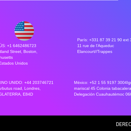
París: +331 87 39 21 90 ext
S: +1 6462486723
11 rue de l'Aqueduc
tland Street, Boston,
Elancourt//Trappes
husetts
Estados Unidos
INO UNIDO: +44 203746721
México: +52 1 55 9197 3004Ig
arbutus road, Londres,
mariscal 45 Colonia tabacaler
GLATERRA, E84D
Delegación Cuauhautémoc 06
DEREC