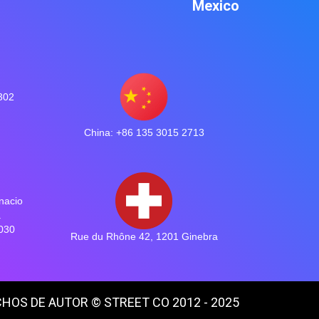
Mexico
 302
China: +86 135 3015 2713
nacio
a
030
Rue du Rhône 42, 1201 Ginebra
HOS DE AUTOR © STREET CO 2012 - 2025