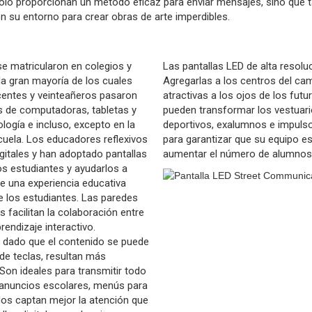
 solo proporcionan un método eficaz para enviar mensajes, sino que 
 su entorno para crear obras de arte imperdibles.
e matricularon en colegios y
Las pantallas LED de alta resol
a gran mayoría de los cuales
Agregarlas a los centros del c
scentes y veinteañeros pasaron
atractivas a los ojos de los fut
s de computadoras, tabletas y
pueden transformar los vestuari
ogía e incluso, excepto en la
deportivos, exalumnos e impuls
scuela. Los educadores reflexivos
para garantizar que su equipo 
itales y han adoptado pantallas
aumentar el número de alumnos
s estudiantes y ayudarlos a
ite una experiencia educativa
de los estudiantes. Las paredes
s facilitan la colaboración entre
endizaje interactivo.
, dado que el contenido se puede
de teclas, resultan más
Son ideales para transmitir todo
 anuncios escolares, menús para
dos captan mejor la atención que