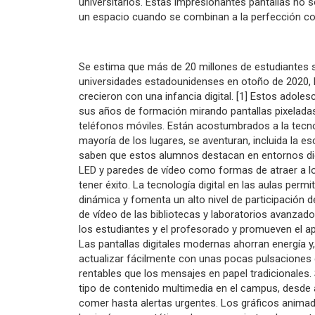
universitarios. Estas impresionantes pantallas no
un espacio cuando se combinan a la perfección con
Se estima que más de 20 millones de estudiantes s
universidades estadounidenses en otoño de 2020, l
crecieron con una infancia digital. [1] Estos adole
sus años de formación mirando pantallas pixelada
teléfonos móviles. Están acostumbrados a la tecnol
mayoría de los lugares, se aventuran, incluida la e
saben que estos alumnos destacan en entornos dig
LED y paredes de vídeo como formas de atraer a lo
tener éxito. La tecnología digital en las aulas perm
dinámica y fomenta un alto nivel de participación 
de vídeo de las bibliotecas y laboratorios avanzado
los estudiantes y el profesorado y promueven el apr
Las pantallas digitales modernas ahorran energía y
actualizar fácilmente con unas pocas pulsaciones 
rentables que los mensajes en papel tradicionales. 
tipo de contenido multimedia en el campus, desde
comer hasta alertas urgentes. Los gráficos anima