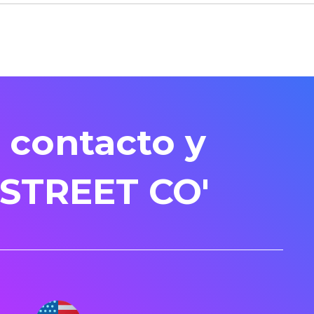
 contacto y
 STREET CO'