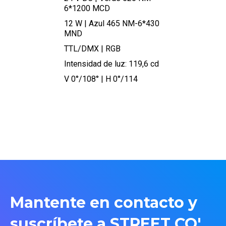
6*1200 MCD
12 W | Azul 465 NM-6*430
MND
TTL/DMX | RGB
Intensidad de luz: 119,6 cd
V 0°/108° | H 0°/114
Mantente en contacto y
suscríbete a STREET CO'