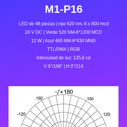
M1-P16
LED de 48 piezas | rojo 620 nm, 6 x 800 mcd
24 V DC | Verde 520 NM-6*1200 MCD
12 W | Azul 465 NM-6*430 MND
TTL/DMX | RGB
Intensidad de luz: 125,6 cd
V 0°/108° | H 0°/114