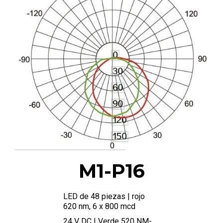
M1-P16
LED de 48 piezas | rojo
620 nm, 6 x 800 mcd
24 V DC | Verde 520 NM-