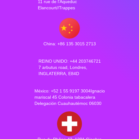
11 rue de l'Aqueduc
Elancourt//Trappes
China: +86 135 3015 2713
REINO UNIDO: +44 203746721
7 arbutus road, Londres,
INGLATERRA, E84D
México: +52 1 55 9197 3004Ignacio
mariscal 45 Colonia tabacalera
Delegación Cuauhautémoc 06030