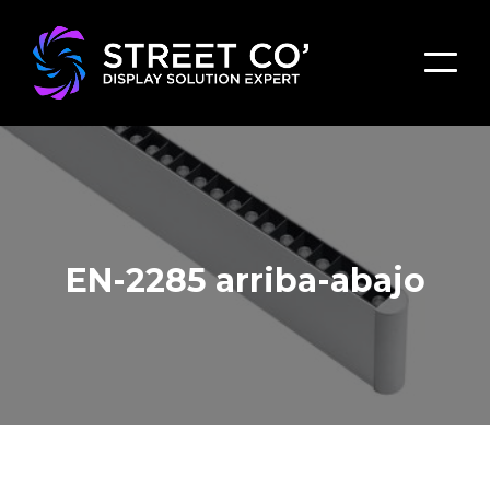
EN-2285 arriba-abajo