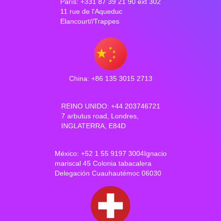
París: +331 87 39 21 90 ext 302
11 rue de l'Aqueduc
Elancourt//Trappes
China: +86 135 3015 2713
REINO UNIDO: +44 203746721
7 arbutus road, Londres,
INGLATERRA, E84D
México: +52 1 55 9197 3004Ignacio
mariscal 45 Colonia tabacalera
Delegación Cuauhautémoc 06030