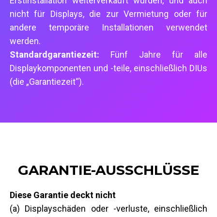
Erstinstallation weiterverkauft wurden, und auch
nicht für Displays, die zur Vermietung oder für
andere temporäre Installationen verwendet
werden.
Standardgarantiezeit:
Fünf Jahre für alle
Displaykomponenten und -teile, einschließlich DIUs
(die „Garantiezeit“).
GARANTIE-AUSSCHLÜSSE
Diese Garantie deckt nicht
(a) Displayschäden oder -verluste, einschließlich