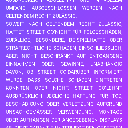
UMFANG AUSGESCHLOSSEN WERDEN NACH
GELTENDEM RECHT ZULÄSSIG.
SOWEIT NACH GELTENDEM RECHT ZULÄSSIG,
HAFTET STREET CO'NICHT FÜR FOLGESCHÄDEN,
ZUFÄLLIGE, BESONDERE, BEISPIELHAFTE ODER
STRAFRECHTLICHE SCHÄDEN, EINSCHLIESSLICH,
ABER NICHT BESCHRÄNKT AUF ENTGANGENE
EINNAHMEN ODER GEWINNE, UNABHÄNGIG
DAVON, OB STREET CO'DARÜBER INFORMIERT
WURDE, DASS SOLCHE SCHÄDEN EINTRETEN
KÖNNTEN ODER NICHT. STREET CO'LEHNT
AUSDRÜCKLICH JEGLICHE HAFTUNG FÜR TOD,
BESCHÄDIGUNG ODER VERLETZUNG AUFGRUND
UNSACHGEMÄSSER VERWENDUNG, MONTAGE
ODER AUFHÄNGEN DER ANGEGEBENEN DISPLAYS
AB. DIESE GARANTIE UNTERLIEGT DEN GESETZEN