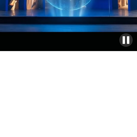
VERBESSERUNG DES MODERNEN
EINKAUFSERLEBNISSES
E-Commerce bietet zwar Komfort, aber es fehlt ihm an der
Unmittelbarkeit und menschlichen Interaktion wie im stationären
Handel. Um diese Lücke zu schließen, hat Street Co eine
fortschrittliche digitale LED-Display-Beschilderung entwickelt,
um die Kundenbindung im Geschäft zu optimieren. Diese
hochauflösenden, anpassbaren Displays bieten dynamische
visuelle Inhalte und kontextbezogene Informationen und
verbessern das Kundenerlebnis durch Interaktivität in Echtzeit
und das Eintauchen in die Marke. Die Beschilderung ist