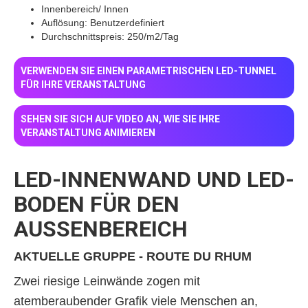
Innenbereich/ Innen
Auflösung: Benutzerdefiniert
Durchschnittspreis: 250/m2/Tag
VERWENDEN SIE EINEN PARAMETRISCHEN LED-TUNNEL
FÜR IHRE VERANSTALTUNG
SEHEN SIE SICH AUF VIDEO AN, WIE SIE IHRE
VERANSTALTUNG ANIMIEREN
LED-INNENWAND UND LED-
BODEN FÜR DEN
AUSSENBEREICH
AKTUELLE GRUPPE - ROUTE DU RHUM
Zwei riesige Leinwände zogen mit
atemberaubender Grafik viele Menschen an,