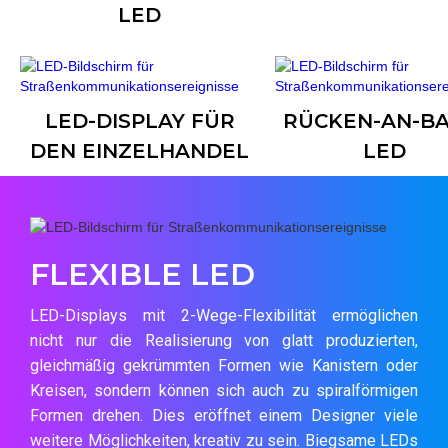
LED
LED-DISPLAY FÜR
RÜCKEN-AN-BA
DEN EINZELHANDEL
LED
FLEXIBLE LED
LED-Displays mit 2-Wege-Flexibilität ermöglichen
nicht nur die Realisierung von glatt produzierten,
gleichmäßig gekrümmten Formen wie Kanistern oder
Kreisen, sondern können sich auch zu spiralförmigen
Formen drehen. Dies eröffnet einem Designer viele
weitere Möglichkeiten, kreativ zu sein. Biegsame LEDs