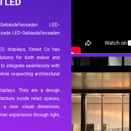
l LED
-Gebäudefassaden LED-
assade LED-Gebäudefassaden
ED displays, Street Co has
lutions for both indoor and
 to integrate seamlessly with
while respecting architectural
isplays. They are a design
tecture inside retail spaces,
s a new visual dimension,
er experience through light,