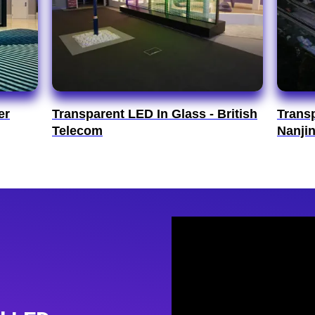
er
Transparent LED In Glass - British
Trans
Telecom
Nanji