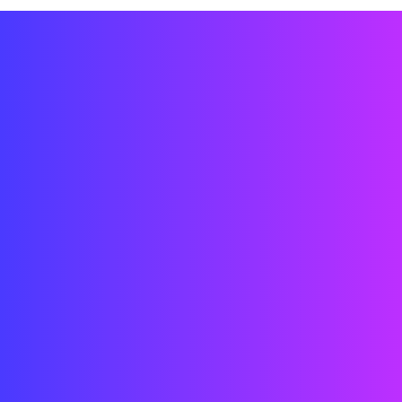
Ingénierie CAD/3D/Grasshopper/
Installation
Création de contenu vidéo/interactif
Conception de systèmes technologiques