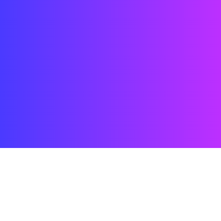
Date : 2018
Lieu : Rivoli, Saint-Pétersbourg, Russie
État : Terminé
Client : Rive gauche
Equipe : bureaux de Street Co' Paris + Shenzhen