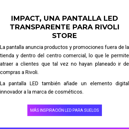
Brillo (nits) 3500
Marca LED Nationstar
IMPACT, UNA PANTALLA LED
Uso tanto en interiores como en exteriores
TRANSPARENTE PARA RIVOLI
Nos llevó un día y medio instalar la pantalla y la
STORE
estructura de soporte con un equipo de 4 personas.
La pantalla anuncia productos y promociones fuera de la
Leer más
tienda y dentro del centro comercial, lo que le permite
atraer a clientes que tal vez no hayan planeado ir de
compras a Rivoli.
La pantalla LED también añade un elemento digital
innovador a la marca de cosméticos.
MÁS INSPIRACIÓN LED PARA SUELOS