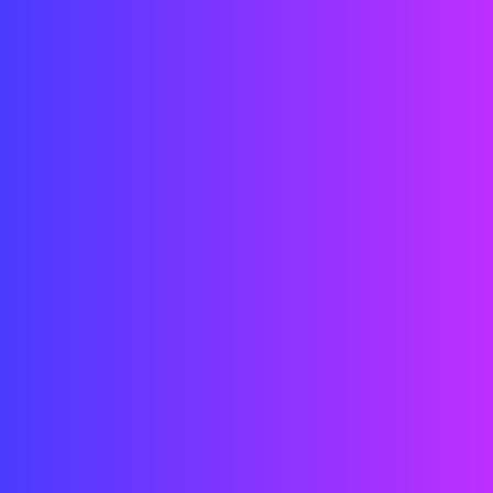
CAD de ingeniería/ 3D/ Grasshopper/
Instalación
Creación de contenido de vídeo/interactivo
Diseño de sistemas tecnológicos