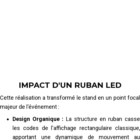
Concevoir un ruban LED sur mesure qui
serpente de façon non linéaire au plafond et
se prolonge sans rupture dans un mur vidéo
vertical, à un pitch fin P1.5 adapté à une
lecture rapprochée en salon professionnel.
IMPACT D'UN RUBAN LED
Cette réalisation a transformé le stand en un point focal
majeur de l'événement :
Design Organique :
La structure en ruban cass
les codes de l'affichage rectangulaire classique,
apportant une dynamique de mouvement au