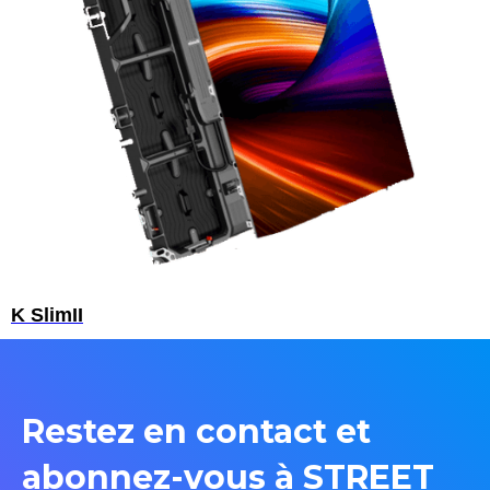
K SlimII
Restez en contact et
abonnez-vous à STREET