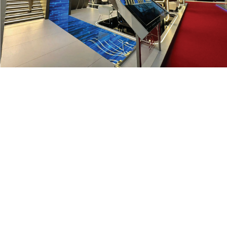
CONTEXTE DU PROJET
Réalisé pour le stand Hilton Garden Inn, ce projet
utilise l'affichage numérique pour façonner
l'architecture d'un espace événementiel — une
structure fluide et organique projetant une image
de luxe cohérente avec l'identité de la marque
hôtelière.