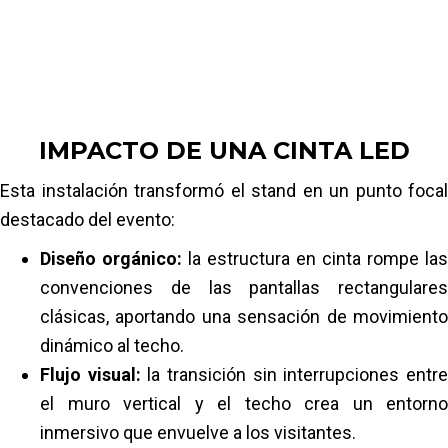
Píxel pitch:
P1.5 (ultra alta definición)
Dimensiones:
(2,56 m + 4 m + 0,16 m) x 0,48 m =
3,2256 m²
IMPACTO DE UNA CINTA LED
Esta instalación transformó el stand en un punto focal
destacado del evento:
Diseño orgánico:
la estructura en cinta rompe las
convenciones de las pantallas rectangulares
clásicas, aportando una sensación de movimiento
dinámico al techo.
Flujo visual:
la transición sin interrupciones entr
el muro vertical y el techo crea un entorno
inmersivo que envuelve a los visitantes.