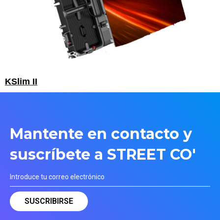
KSlim II
Mantente en contacto y
suscríbete a STREET CO'