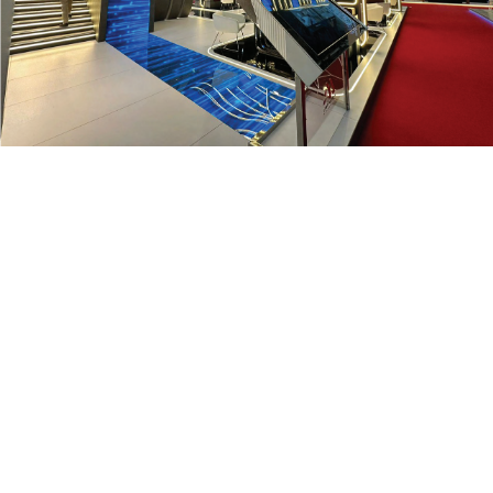
SOLUCIÓN TÉCNICA Y DISEÑO
La instalación cuenta con una atrevida combinación
de un videowall vertical y una
pantalla en cinta
personalizada
. Esta cinta LED serpentea por el
techo, creando olas luminosas que guían la mirada
de los visitantes por todo el stand.
La elección de un
píxel pitch P1.5
permite una