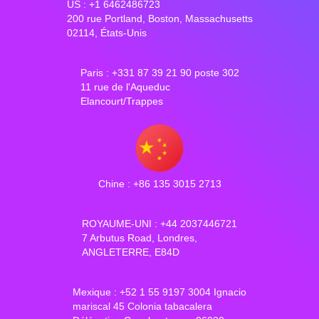
US : +1 6462486723
200 rue Portland, Boston, Massachusetts
02114, États-Unis
Paris : +331 87 39 21 90 poste 302
11 rue de l'Aqueduc
Elancourt/Trappes
Chine : +86 135 3015 2713
ROYAUME-UNI : +44 2037446721
7 Arbutus Road, Londres,
ANGLETERRE, E84D
Mexique : +52 1 55 9197 3004 Ignacio
mariscal 45 Colonia tabacalera