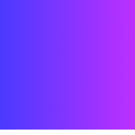
Date : 2024
Lieu : Belgique
État : TERMINÉ
Maître d'ouvrage : INDUZZ3
Equipe : Street Co' FR