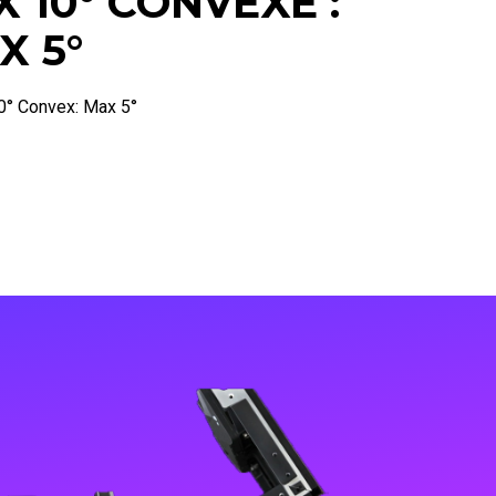
 10° CONVEXE :
X 5°
0° Convex: Max 5°