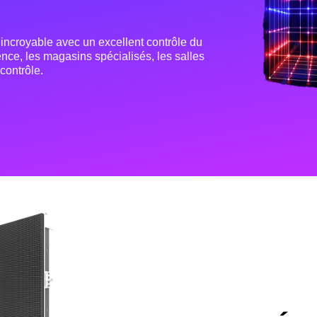
 incroyable avec un excellent contrôle du
nce, les magasins spécialisés, les salles
contrôle.