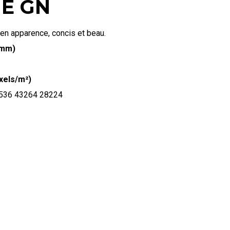
IE GN
n apparence, concis et beau.
(mm)
ixels/m²)
536 43264 28224