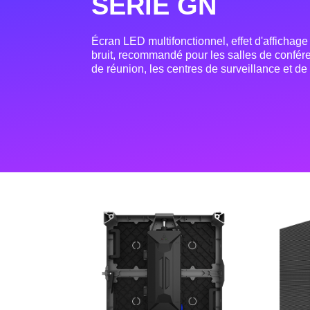
SÉRIE GN
Écran LED multifonctionnel, effet d'affichage
bruit, recommandé pour les salles de confére
de réunion, les centres de surveillance et de 