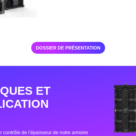
DOSSIER DE PRÉSENTATION
IQUES ET
LICATION
ur contrôle de l'épaisseur de notre armoire