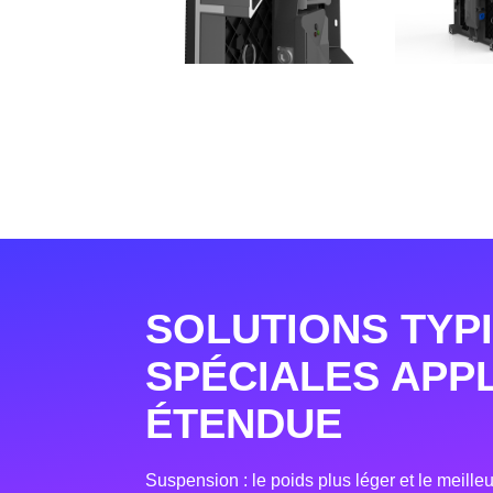
SOLUTIONS TYP
SPÉCIALES APP
ÉTENDUE
Suspension : le poids plus léger et le meille