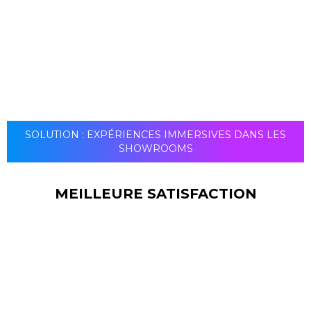
de la notoriété de la marque et du marketing, vous
pouvez également vous attendre à davantage de
marketing de bouche à oreille et de recommandations.
SOLUTION : EXPÉRIENCES IMMERSIVES DANS LES
SHOWROOMS
MEILLEURE SATISFACTION
Lorsque vous placez une bonne signalisation,
vos clients se sentent privilégiés et satisfaits.