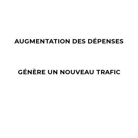
faire, lorsqu'ils ont vu leur publicité numérique.
AUGMENTATION DES DÉPENSES
GÉNÈRE UN NOUVEAU TRAFIC
Le principal avantage de l'affichage numérique est qu'il
permet de générer du trafic. Donc, si vous souhaitez
augmenter le nombre d'acheteurs réguliers, ces écrans
peuvent être une bonne option. Grâce à l'amélioration