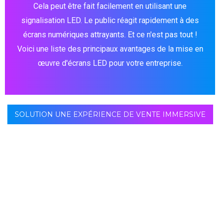
Cela peut être fait facilement en utilisant une
signalisation LED. Le public réagit rapidement à des
écrans numériques attrayants. Et ce n'est pas tout !
Voici une liste des principaux avantages de la mise en
œuvre d'écrans LED pour votre entreprise.
SOLUTION UNE EXPÉRIENCE DE VENTE IMMERSIVE
L'affichage numérique amène le client à agir
immédiatement. Ils « nourrissent » le cerveau des
consommateurs enclins à l'achat impulsif. Oui, un
rapport indique qu'un plus grand nombre de clients
produits achetés
, sans avoir de plan initial pour le