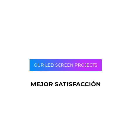
pantallas pueden ser una buena opción. Con un mayor
conocimiento de la marca y el marketing, también
puede esperar más marketing de boca en boca y
referencias.
OUR LED SCREEN PROJECTS
MEJOR SATISFACCIÓN
Cuando coloca la señalización correcta, sus
clientes se sienten especiales y satisfechos. ¿Por