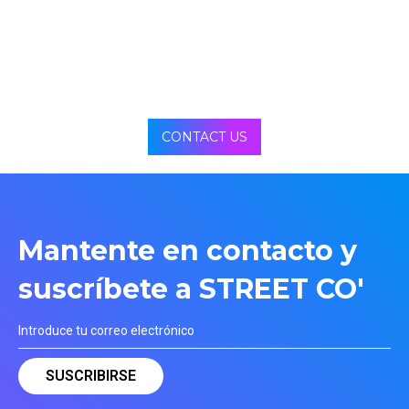
CONTACT US
Mantente en contacto y
suscríbete a STREET CO'