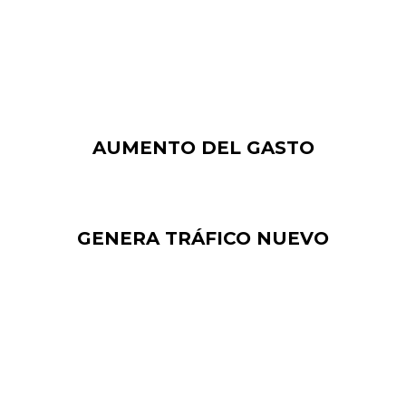
comprados
, sin tener ningún plan inicial para hacerlo,
cuando vieron que se anunciaban digitalmente.
AUMENTO DEL GASTO
GENERA TRÁFICO NUEVO
La principal ventaja de emplear la señalización digital
es que ayuda a generar tráfico. Por lo tanto, si desea
aumentar el número de compradores habituales, estas