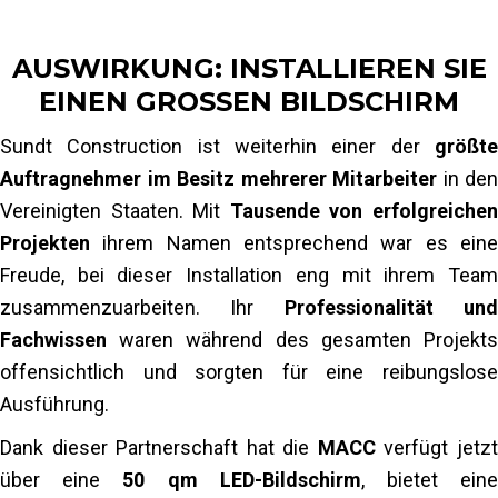
der Stadt El Paso, das das MACC zu einem
Auflösung und Größe des LED-Bildschirms
.
lebendigen Kultur- und Unterhaltungsort machte.
Da der Bildschirm keinem folgte
AUSWIRKUNG: INSTALLIEREN SIE
Standardverhältnis 16:9
, Anpassungen
Mehr lesen
EINEN GROSSEN BILDSCHIRM
waren erforderlich, um sicherzustellen,
Inhalt
wird korrekt angezeigt
ohne Verzerrung.
Sundt Construction ist weiterhin einer der
größte
Unser Team half bei der Optimierung der
Auftragnehmer im Besitz mehrerer Mitarbeiter
in den
Grafik und garantierte eine
makelloses und
Vereinigten Staaten. Mit
Tausende von erfolgreiche
professionelles Display
das maximierte die
Projekten
ihrem Namen entsprechend war es eine
Wirkung der Installation.
Freude, bei dieser Installation eng mit ihrem Team
zusammenzuarbeiten. Ihr
Professionalität un
Mehr lesen
Fachwissen
waren während des gesamten Projekts
offensichtlich und sorgten für eine reibungslose
Ausführung.
Dank dieser Partnerschaft hat die
MACC
verfügt jetz
über eine
50 qm LED-Bildschirm
, bietet ein