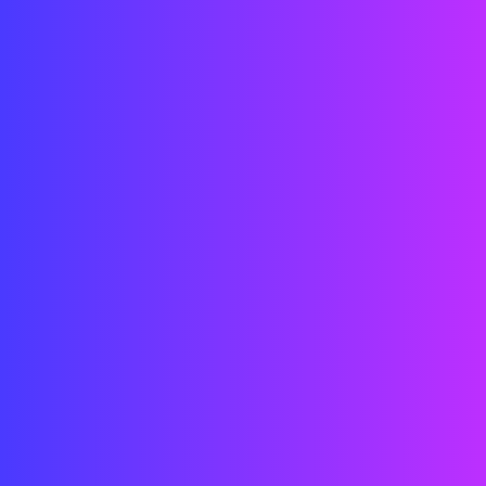
Datum: 2023
Ort: 501 N. Oregon, El Paso, TX 79901, Vereinigte Staaten
Status: ABGESCHLOSSEN
Kunde: Sundt Construction
Mannschaft: Street Co in den USA und Büros in Shenzhen