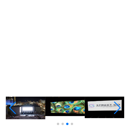
im Herzen von El Paso.
Projekt. Der Bildschirm wurde an der Fassade des
MACC-Gebäudes installiert, um eine
schlüsselfertige Komplettlösung für das
Außendisplay zu liefern.
Street Communication arbeitete eng mit Sundt
Construction und ihrem Team zusammen, um ein
voll funktionsfähiges LED-Display zu entwickeln.
Um eine nahtlose Integration zu gewährleisten,
haben wir PNP Fabrication mit der Unterstützung
der für die Installation erforderlichen
Stahlkonstruktion beauftragt.
Das Projekt begann mit:
— Beratung: Abstimmung mit Architekten,