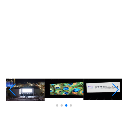
llave en mano para la pantalla exterior.
Street Communication colaboró estrechamente
con Sundt Construction y su equipo para
desarrollar una pantalla LED totalmente funcional.
Para garantizar una integración perfecta,
subcontratamos a PNP Fabrication para que nos
ayudara con la estructura de acero necesaria para
la instalación.
El proyecto comenzó con:
— Consulta: coordinación con los arquitectos,
ingenieros eléctricos, administradores de edificios,
el equipo de construcción y los propietarios de