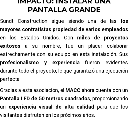
IMPACTO: INSTALAR UNA
relación estándar de 16:9
, se necesitaron
Leer más
ajustes para garantizar la
PANTALLA GRANDE
el contenido se
muestra correctamente
sin distorsión.
Sundt Construction sigue siendo una de las
los
Nuestro equipo ayudó a optimizar las
mayores contratistas propiedad de varios empleados
imágenes, garantizando una
pantalla
en los Estados Unidos. Con
miles de proyectos
impecable y profesional
que maximizó el
exitosos
a su nombre, fue un placer colaborar
impacto de la instalación.
estrechamente con su equipo en esta instalación. Sus
profesionalismo y experiencia
fueron evidentes
Leer más
durante todo el proyecto, lo que garantizó una ejecución
perfecta.
Gracias a esta asociación, el
MACC
ahora cuenta con u
Pantalla LED de 50 metros cuadrados
, proporcionand
un
experiencia visual de alta calidad
para que los
visitantes disfruten en los próximos años.