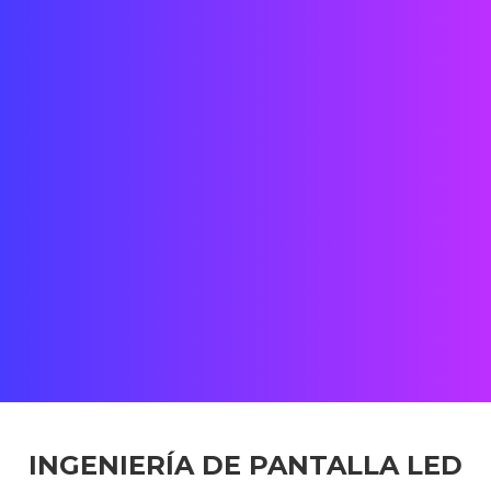
Fecha: 2023
Ubicación: 501 N. Oregon, El Paso, TX 79901, EE. UU.
Estado: COMPLETADO
Cliente: Sundt Construction
Equipo: Oficinas de Street Co' en EE. UU. + Shenzhen
INGENIERÍA DE PANTALLA LED