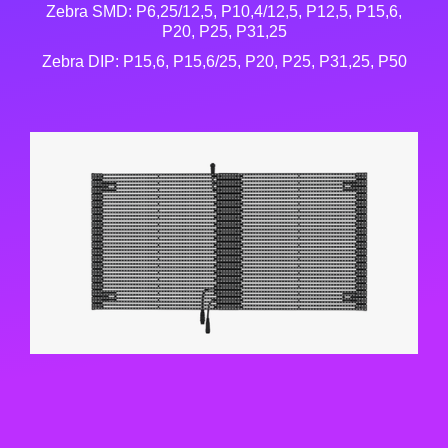
Zebra SMD: P6,25/12,5, P10,4/12,5, P12,5, P15,6,
P20, P25, P31,25
Zebra DIP: P15,6, P15,6/25, P20, P25, P31,25, P50