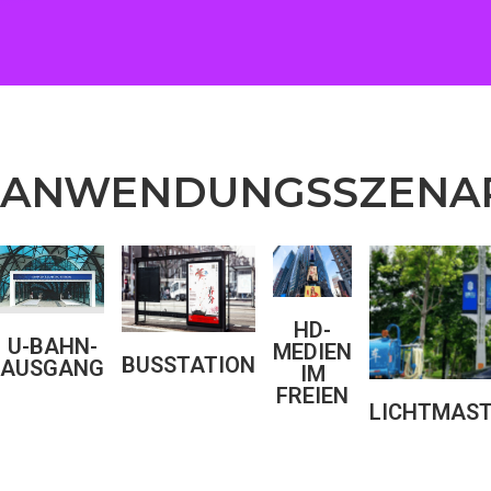
ANWENDUNGSSZENA
HD-
U-BAHN-
MEDIEN
BUSSTATION
AUSGANG
IM
FREIEN
LICHTMAS