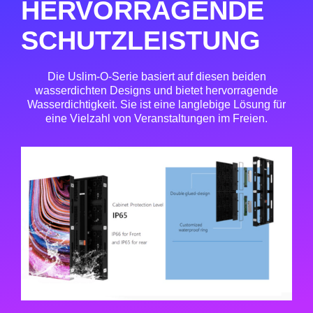
HERVORRAGENDE
SCHUTZLEISTUNG
Die Uslim-O-Serie basiert auf diesen beiden
wasserdichten Designs und bietet hervorragende
Wasserdichtigkeit. Sie ist eine langlebige Lösung für
eine Vielzahl von Veranstaltungen im Freien.