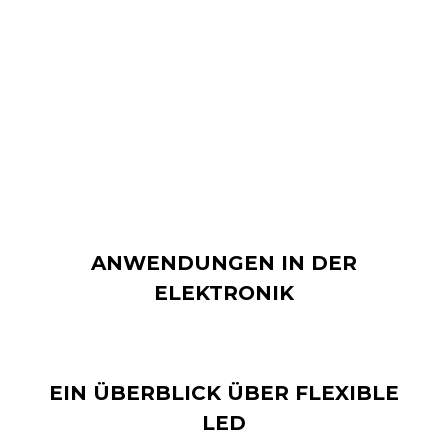
starren Bildschirmen. Von Smartphones bis hin zu
Fernsehgeräten könnte diese Technologie die
Displaybranche revolutionieren, indem sie ein
immersiveres visuelles Erlebnis bietet und leichtere
und flexiblere elektronische Geräte ermöglicht.
ANWENDUNGEN IN DER
ELEKTRONIK
EIN ÜBERBLICK ÜBER FLEXIBLE
LED