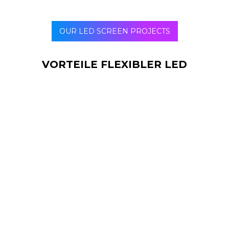
OUR LED SCREEN PROJECTS
VORTEILE FLEXIBLER LED
Flexible LEDs bieten zahlreiche Vorteile im
Vergleich zu herkömmlichen
Beleuchtungstechnologien. Erstens ist sie
äußerst energieeffizient und somit eine
nachhaltige und umweltfreundliche Lösung.
Darüber hinaus kann es sich dank seiner
Flexibilität an eine Vielzahl von Formen und