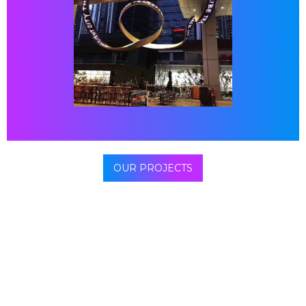
OUR PROJECTS
Además de la iluminación, el LED flexible ofrece
interesantes oportunidades en el campo de la
electrónica. Por ejemplo, se puede usar en pantallas
flexibles, lo que proporciona una alternativa a las
pantallas rígidas actuales. Desde teléfonos