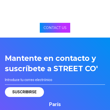
CONTACT US
Mantente en contacto y
suscríbete a STREET CO'
París