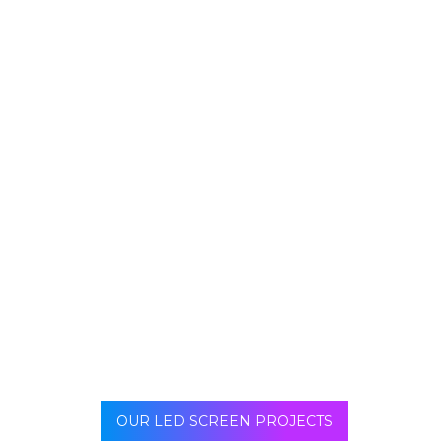
El LED flexible es una tecnología que permite integrar
diodos emisores de luz en materiales flexibles como
plástico, silicona o textiles. A diferencia de los LED
tradicionales, que son rígidos y planos, los LED
flexibles pueden doblarse, curvarse o moldearse para
adaptarse a diferentes formas y superficies. Esta
capacidad de flexión proporciona una gran libertad de
diseño y permite la integración de fuentes de luz en
áreas que antes eran inaccesibles.
OUR LED SCREEN PROJECTS