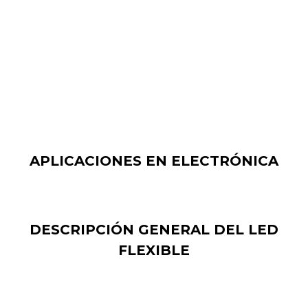
inteligentes hasta televisores, esta tecnología podría
revolucionar la industria de las pantallas al ofrecer una
experiencia visual más inmersiva y permitir
dispositivos electrónicos más livianos y flexibles.
APLICACIONES EN ELECTRÓNICA
DESCRIPCIÓN GENERAL DEL LED
FLEXIBLE