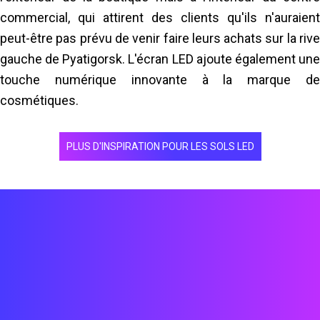
commercial, qui attirent des clients qu'ils n'auraient
structure de support avec une équipe de 4 personnes.
peut-être pas prévu de venir faire leurs achats sur la rive
En savoir plus
gauche de Pyatigorsk. L'écran LED ajoute également une
touche numérique innovante à la marque de
cosmétiques.
PLUS D'INSPIRATION POUR LES SOLS LED