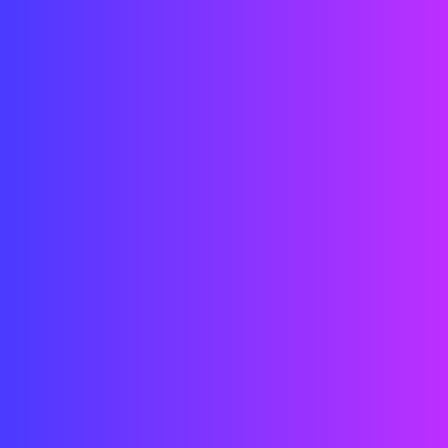
Ingénierie CAD/3D/Grasshopper/
Installation
Création de contenu vidéo/interactif
Conception de systèmes technologiques
Date : 2018
Lieu : Rive gauche Pyatigorsk, Russie
État : TERMINÉ
Client : Rive gauche