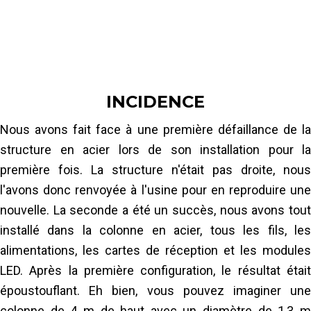
pourraient pas être plus différents : l'un est
inondé de lumière, intemporel, ouvert et
urbain, l'autre structurellement expressif et
imposant. Ils voulaient que nous mettions en
œuvre et produisions une énorme colonne
INCIDENCE
mobile (4 m de haut) en acier avec LED flexible
et au-dessus d'un miroir convexe. La colonne
Nous avons fait face à une première défaillance de la
devait se trouver dans le hall, à côté de la
structure en acier lors de son installation pour la
billetterie et des informations sur le musée. La
première fois. La structure n'était pas droite, nous
colonne serait donc l'une des premières
l'avons donc renvoyée à l'usine pour en reproduire une
choses que les visiteurs verraient à leur
nouvelle. La seconde a été un succès, nous avons tout
arrivée.
installé dans la colonne en acier, tous les fils, les
alimentations, les cartes de réception et les modules
Les étapes suivantes ont été effectuées :
LED. Après la première configuration, le résultat était
Concevez les plans de construction du
époustouflant. Eh bien, vous pouvez imaginer une
produit et du système/solution
colonne de 4 m de haut avec un diamètre de 1,3 m