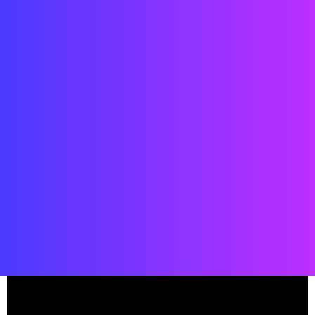
Date : 2019
Lieu : Spaceport America, Nouveau-Mexique, États-Unis
État : TERMINÉ
Client : Virgin Galactic
L'équipe :
Studio Viewport
, Street Co' Studio,
Virgin Galactic
, Street Co
Boston,
Flintco