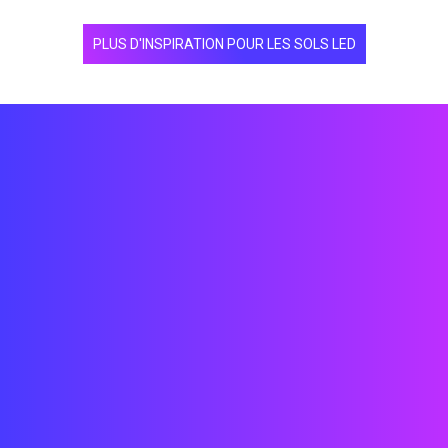
PLUS D'INSPIRATION POUR LES SOLS LED
Ingénierie CAD/3D/Grassauper/
Installation
Création de contenu vidéo/interactif sur
unité
Prototypage
Design d'intérieur
Conception de systèmes technologiques
Expérience utilisateur