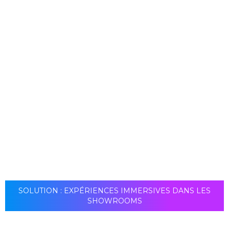
Les écrans LCD présentent un contraste de couleurs
exceptionnel et un niveau de luminosité constant. Un
écran LCD est composé de cristaux liquides que l'on ne
trouvait pas sur les téléviseurs précédents. Ce liquide
offre une meilleure qualité d'image.
SOLUTION : EXPÉRIENCES IMMERSIVES DANS LES
SHOWROOMS