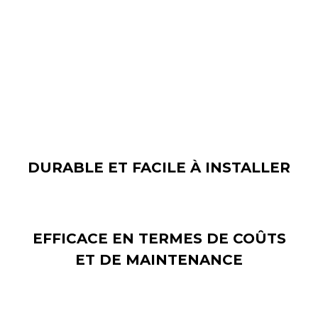
L'écran LCD est très résistant et peut être facilement
installé par n'importe qui. Les besoins en électricité
sont également très réduits pour ces types d'écrans.
Les écrans LCD sont également très légers.
DURABLE ET FACILE À INSTALLER
EFFICACE EN TERMES DE COÛTS
ET DE MAINTENANCE