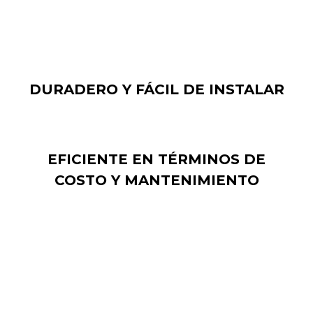
muy ligero.
DURADERO Y FÁCIL DE INSTALAR
EFICIENTE EN TÉRMINOS DE
COSTO Y MANTENIMIENTO
Un monitor LCD es económico en términos de
costo y mantenimiento conveniente.