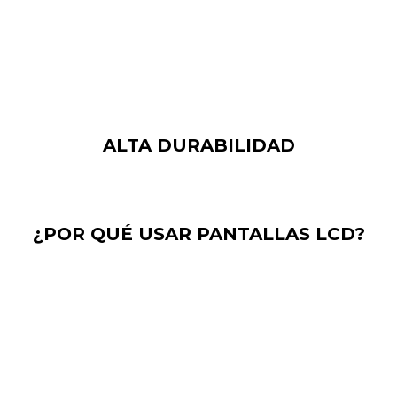
de vida de un televisor depende totalmente del brillo
de la pantalla y del número de horas que se utilice.
ALTA DURABILIDAD
¿POR QUÉ USAR PANTALLAS LCD?