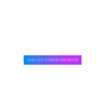
Las pantallas LCD tienen un contraste de color
excepcional y un nivel de brillo constante. Una pantalla
LCD está hecha de cristal líquido que no se encontraba
en los televisores anteriores. Este líquido ofrece una
mejor calidad de imagen.
OUR LED SCREEN PROJECTS
La pantalla LCD es muy duradera y cualquier persona
puede instalarla fácilmente. El requerimiento de
electricidad también es muy inferior para este tipo de
pantallas. Las pantallas LCD también tienen un peso