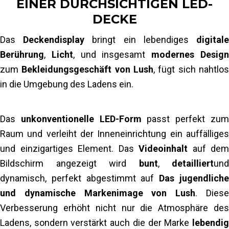
EINER DURCHSICHTIGEN LED-
speziell für die Möbel entworfen und hergestellt.
Ladendesigns gewahrt blieb.
Vormontage der LED-Module im Lager
DECKE
Test im Lager
Das
Diese Elemente erforderten eine sorgfältige
Deckendisplay
bringt ein lebendiges
digital
Produkt- und Lösungsanpassung, falls erforderlich
Berührung
Abstimmung und Präzision, um eine
,
Licht
, und insgesamt
modernes Desig
Produktion und Fertigung
zum
einwandfreie Installation und ein
Bekleidungsgeschäft von Lush
, fügt sich nahtlo
Transport und Lieferung vor Ort
in die Umgebung des Ladens ein.
reibungsloses Endprodukt zu gewährleisten.
Installation vor Ort
Mehr lesen
Die Installation des Prototyp-Bildschirms mit einer Crew
Das
unkonventionelle LED-Form
passt perfekt zu
von 3 Mitarbeitern dauerte 3 Tage.
Raum und verleiht der Inneneinrichtung ein auffälliges
und einzigartiges Element. Das
Videoinhalt
auf dem
Mehr lesen
Bildschirm angezeigt wird
bunt
,
detailliert
und
dynamisch, perfekt abgestimmt auf
Das jugendlich
und dynamische Markenimage von Lush
. Dies
Verbesserung erhöht nicht nur die Atmosphäre des
Ladens, sondern verstärkt auch die der Marke
lebendig