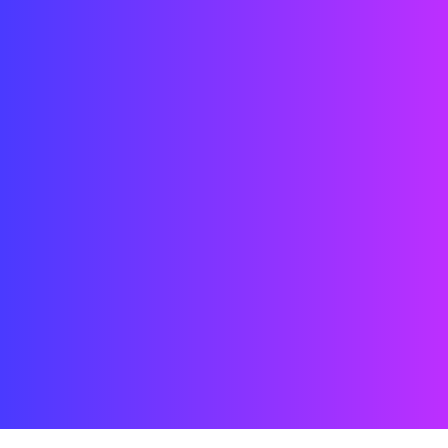
Datum: 2021
Ort: England, London
Status: ABGESCHLOSSEN
Kunde: Lush
Mannschaft: Street Co' London + Street Co' Shenzhen