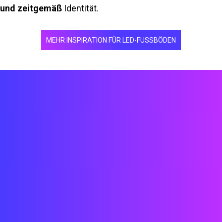
und zeitgemäß
Identität.
MEHR INSPIRATION FÜR LED-FUSSBÖDEN
Technische CAD//3D//Solidworks
Installation
Prototypenbau
Innenarchitektur
Technologiesystemdesign
Umsatz- und Vertriebsstrategie
Nutzererlebnis