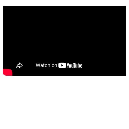
KONTEXT/UMGEBUNG:
SCHAFFEN SIE EINEN NEUEN
RAUM MIT EINER LED-ANZEIGE
AN DER DECKE