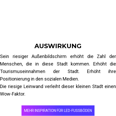
Bildschirm angezeigt werden wird. Das Design
korrosionsbeständigem Aluminium
dieses riesigen Außenbildschirms ist ziemlich
1 Videoprozessor VX4S
originell, da der Inhalt auf dem Bildschirm angezeigt
1 Stahlkonstruktion für die LED-Säule
Installation: 5 Tage und 4 Arbeiter
wird, wobei einige Lücken zwischen den einzelnen
37 Panels, sogenannte „Ghost Parts“,
berücksichtigt werden. Diese müssen von den
AUSWIRKUNG
Entwicklern für das Mapping berücksichtigt
Sein riesiger Außenbildschirm erhöht die Zahl der
werden, damit der Inhalt nicht durch die Lücken
Menschen, die in diese Stadt kommen. Erhöht die
verzerrt wird.
Tourismuseinnahmen der Stadt. Erhöht ihre
Mehr lesen
Positionierung in den sozialen Medien.
Die riesige Leinwand verleiht dieser kleinen Stadt einen
Wow-Faktor.
MEHR INSPIRATION FÜR LED-FUSSBÖDEN