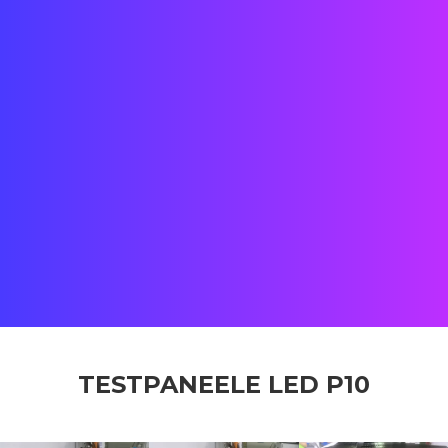
Datum: 2020
Endkunde:
Chalons-en-Champagne
Ort: Milano, Italien
Status: ABGESCHLOSSEN
Kunde:
ID-SZENEN
Team: Street Co' Paris und Büros in Shenzhen
TESTPANEELE LED P10