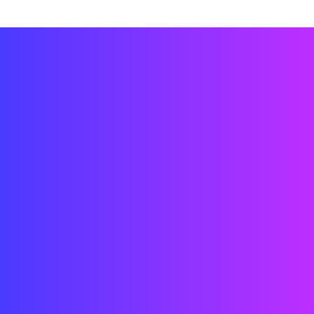
Technische CAD//3D//Grasshopper/
Installation
Technologiesystemdesign
Erstellung von Videos/interaktiven Inhalten
Nutzererlebnis
Prototypenbau