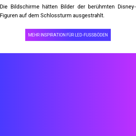
überprüft wird.
Die Bildschirme hätten Bilder der berühmten Disney-
Figuren auf dem Schlossturm ausgestrahlt.
Mehr lesen
MEHR INSPIRATION FÜR LED-FUSSBÖDEN
Techniker
Ingenieure
Architekten
Designer
Entwickler