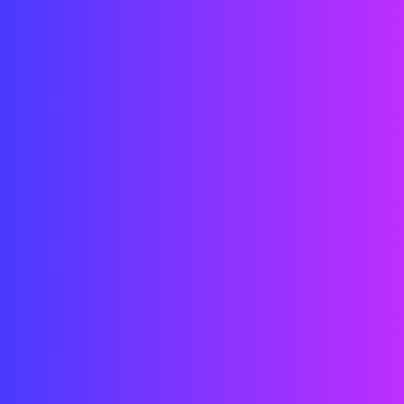
Datum: 2020
Ort: Paris
Status: Storniert
Kunde: Disneyland Paris
Mannschaft: Street Co' + Mamou Mani