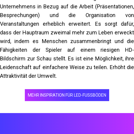
möglich sein, um genügend Platz zwischen
IP (Schutz) IP31 für den Innenbereich
Unternehmens in Bezug auf die Arbeit (Präsentationen,
den Spielern und dem riesigen LED-Bildschirm
Besprechungen) und die Organisation von
2 LED-Totems P2.5
zu haben.
Veranstaltungen erheblich erweitert. Es sorgt dafür,
Lampenmarke: Kinglight — Golden Wire
Mehr lesen
dass der Hauptraum zweimal mehr zum Leben erweckt
Treiber: ICN2153 —
wird, indem es Menschen zusammenbringt und die
Modulgröße: 240 x 240
Fähigkeiten der Spieler auf einem riesigen HD-
Schrankgröße: 480 x 480
Bildschirm zur Schau stellt. Es ist eine Möglichkeit, ihre
Bildschirmgrößen: W0.48mx2.88m H x2 (1,38m2)
Leidenschaft auf einfachere Weise zu teilen. Erhöht die
Gesamtquadratmeter: 2,76 m² insgesamt
Attraktivität der Umwelt.
Ersatzteile 8 Module//Stromversorgung 3
/Empfangskarte 1
MEHR INSPIRATION FÜR LED-FUSSBÖDEN
Versandkarte: Ein Stück MCTRL 600
Bildwiederholfrequenz: 3840 Hz
Gehäusematerial: Druckguss-Aluminium
Leistung: Netzstecker (neutrik)
Signal: Ethercon (Neutrik RJ45)