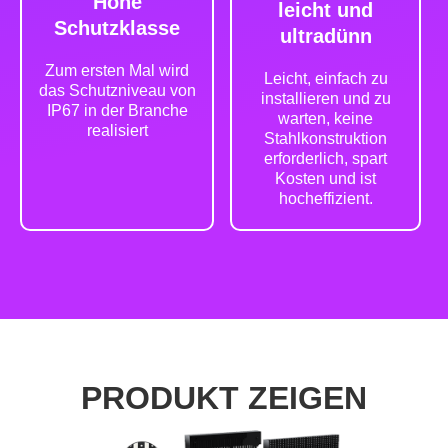
Hohe
leicht und
Schutzklasse
ultradünn
Zum ersten Mal wird
Leicht, einfach zu
das Schutzniveau von
installieren und zu
IP67 in der Branche
warten, keine
realisiert
Stahlkonstruktion
erforderlich, spart
Kosten und ist
hocheffizient.
PRODUKT ZEIGEN