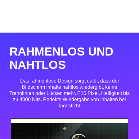
RAHMENLOS UND
NAHTLOS
Das rahmenlose Design sorgt dafür, dass der
Bildschirm Inhalte nahtlos wiedergibt, keine
Trennlinien oder Lücken mehr. P10 Pixel. Helligkeit bis
zu 4000 Nits. Perfekte Wiedergabe von Inhalten bei
Tageslicht.