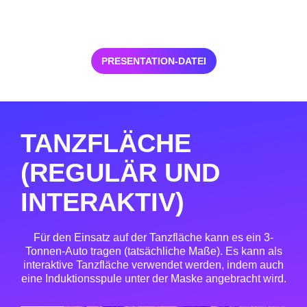
PRESENTATION-DATEI
TANZFLÄCHE
(REGULÄR UND
INTERAKTIV)
Für den Einsatz auf der Tanzfläche kann es ein 3-
Tonnen-Auto tragen (tatsächliche Maße). Es kann als
interaktive Tanzfläche verwendet werden, indem auch
eine Induktionsspule unter der Maske angebracht wird.