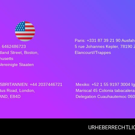
Paris: +331 87 39 21 90 Ausfah
1 6462486723
5 rue Johannes Kepler, 78190 
tland Street, Boston,
Elancourt//Trappes
husetts
Vereinigte Staaten
BRITANNIEN: +44 2037446721
Mexiko: +52 1 55 9197 3004 I
tus Road, London,
Mariscal 45 Colonia tabacalera
AND, E84D
Delegation Cuauhautemoc 06
URHEBERRECHTLIC