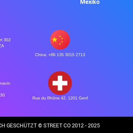
Mexiko
rt 302
ZA
China: +86 135 3015 2713
gnacio
030
Rue du Rhône 42, 1201 Genf
H GESCHÜTZT © STREET CO 2012 - 2025