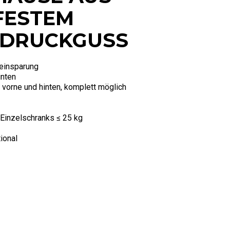
FESTEM
MDRUCKGUSS
eeinsparung
inten
n vorne und hinten, komplett möglich
Einzelschranks ≤ 25 kg
ional