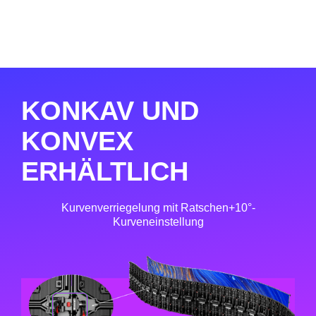
KONKAV UND
KONVEX
ERHÄLTLICH
Kurvenverriegelung mit Ratschen+10°-
Kurveneinstellung