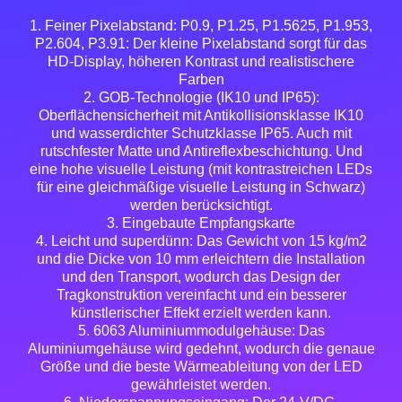
1. Feiner Pixelabstand: P0.9, P1.25, P1.5625, P1.953,
P2.604, P3.91: Der kleine Pixelabstand sorgt für das
HD-Display, höheren Kontrast und realistischere
Farben
2. GOB-Technologie (IK10 und IP65):
Oberflächensicherheit mit Antikollisionsklasse IK10
und wasserdichter Schutzklasse IP65. Auch mit
rutschfester Matte und Antireflexbeschichtung. Und
eine hohe visuelle Leistung (mit kontrastreichen LEDs
für eine gleichmäßige visuelle Leistung in Schwarz)
werden berücksichtigt.
3. Eingebaute Empfangskarte
4. Leicht und superdünn: Das Gewicht von 15 kg/m2
und die Dicke von 10 mm erleichtern die Installation
und den Transport, wodurch das Design der
Tragkonstruktion vereinfacht und ein besserer
künstlerischer Effekt erzielt werden kann.
5. 6063 Aluminiummodulgehäuse: Das
Aluminiumgehäuse wird gedehnt, wodurch die genaue
Größe und die beste Wärmeableitung von der LED
gewährleistet werden.