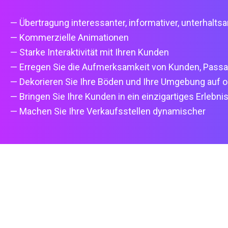
— Übertragung interessanter, informativer, unterhalts
— Kommerzielle Animationen
— Starke Interaktivität mit Ihren Kunden
— Erregen Sie die Aufmerksamkeit von Kunden, Passa
— Dekorieren Sie Ihre Böden und Ihre Umgebung auf or
— Bringen Sie Ihre Kunden in ein einzigartiges Erlebni
— Machen Sie Ihre Verkaufsstellen dynamischer